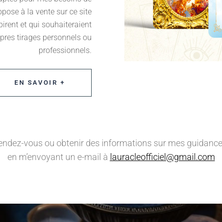
pose à la vente sur ce site
spirent et qui souhaiteraient
opres tirages personnels ou
professionnels.
EN SAVOIR +
endez-vous ou obtenir des informations sur mes guidances
en m’envoyant un e-mail à
lauracleofficiel@gmail.com