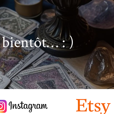
 bientôt… : )