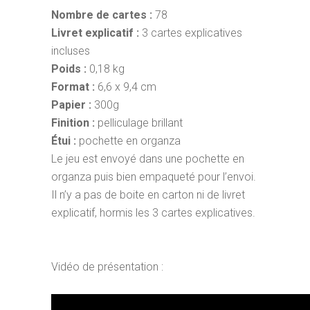
Nombre de cartes :
78
Livret explicatif :
3 cartes explicatives
incluses
Poids :
0,18 kg
Format :
6,6 x 9,4 cm
Papier :
300g
Finition :
pelliculage brillant
Étui :
pochette en organza
Le jeu est envoyé dans une pochette en
organza puis bien empaqueté pour l’envoi.
Il n’y a pas de boite en carton ni de livret
explicatif, hormis les 3 cartes explicatives.
Vidéo de présentation :