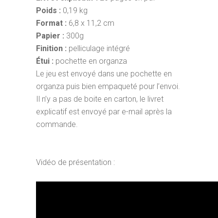
Poids :
0,19 kg
Format :
6,8 x 11,2 cm
Papier :
300g
Finition :
pelliculage intégré
Étui :
pochette en organza
Le jeu est envoyé dans une pochette en
organza puis bien empaqueté pour l’envoi.
Il n’y a pas de boite en carton, le livret
explicatif est envoyé par e-mail après la
commande.
Vidéo de présentation :